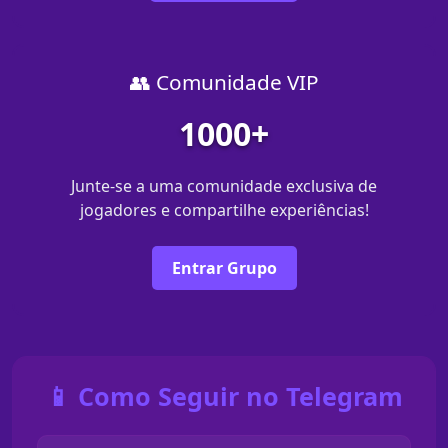
👥 Comunidade VIP
1000+
Junte-se a uma comunidade exclusiva de
jogadores e compartilhe experiências!
Entrar Grupo
📱 Como Seguir no Telegram