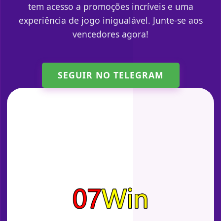
tem acesso a promoções incríveis e uma
experiência de jogo inigualável. Junte-se aos
vencedores agora!
SEGUIR NO TELEGRAM