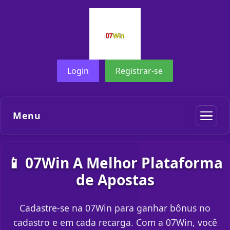
Login
Registrar-se
Menu
📱 07Win A Melhor Plataforma
de Apostas
Cadastre-se na 07Win para ganhar bônus no
cadastro e em cada recarga. Com a 07Win, você