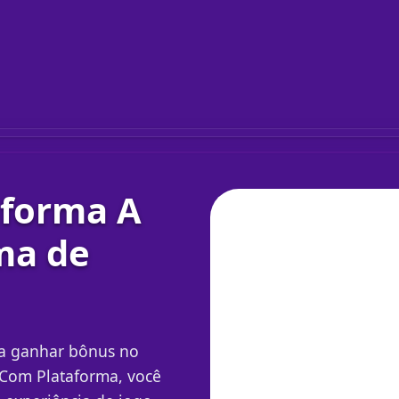
aforma A
ma de
ra ganhar bônus no
.Com Plataforma, você