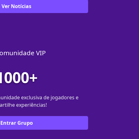
Ver Notícias
Comunidade VIP
1000+
unidade exclusiva de jogadores e
rtilhe experiências!
Entrar Grupo