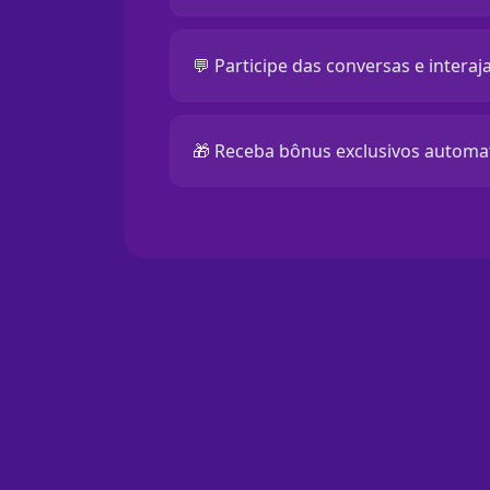
💬 Participe das conversas e interaj
🎁 Receba bônus exclusivos autom