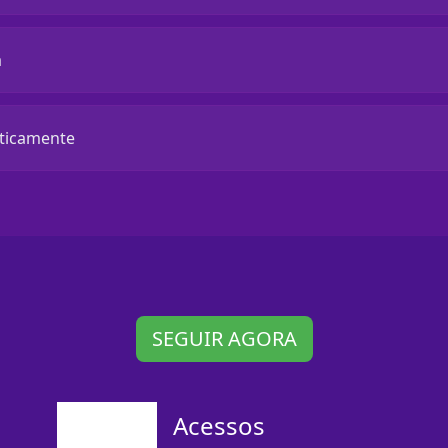
a
aticamente
SEGUIR AGORA
Acessos