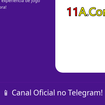
 experiência de jogo
ora!
📱 Canal Oficial no Telegram!