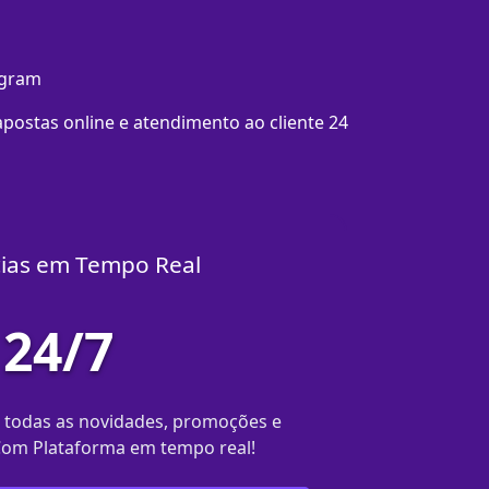
egram
apostas online e atendimento ao cliente 24
cias em Tempo Real
24/7
e todas as novidades, promoções e
Com Plataforma em tempo real!