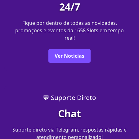
24/7
Fique por dentro de todas as novidades,
promoções e eventos da 1658 Slots em tempo
real!
Ver Notícias
💬 Suporte Direto
Chat
Suporte direto via Telegram, respostas rápidas e
atendimento personalizado!