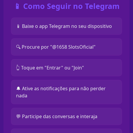
📱 Como Seguir no Telegram
📱 Baixe o app Telegram no seu dispositivo
🔍 Procure por "@1658 SlotsOficial"
👆 Toque em "Entrar" ou "Join"
🔔 Ative as notificações para não perder
nada
💬 Participe das conversas e interaja