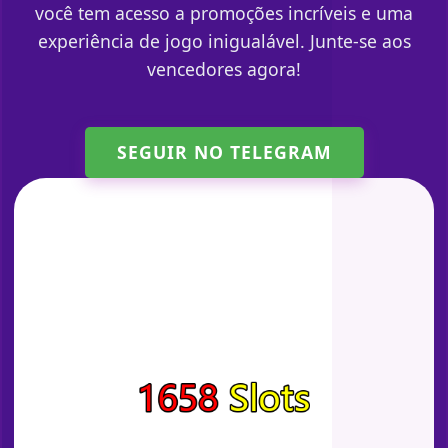
você tem acesso a promoções incríveis e uma
experiência de jogo inigualável. Junte-se aos
vencedores agora!
SEGUIR NO TELEGRAM