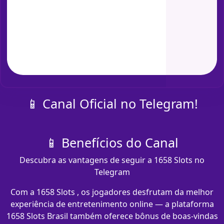
📱 Canal Oficial no Telegram!
📱 Benefícios do Canal
Descubra as vantagens de seguir a 1658 Slots no
Telegram
Com a 1658 Slots , os jogadores desfrutam da melhor
experiência de entretenimento online — a plataforma
1658 Slots Brasil também oferece bônus de boas-vindas