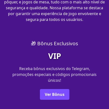
pôquer, e jogos de mesa, tudo com o mais alto nível de
segurança e qualidade. Nossa plataforma se destaca
por garantir uma experiência de jogo envolvente e
segura para todos os usuários.
🎁 Bônus Exclusivos
VIP
Receba bônus exclusivos do Telegram,
promoções especiais e códigos promocionais
únicos!
Ver Bônus