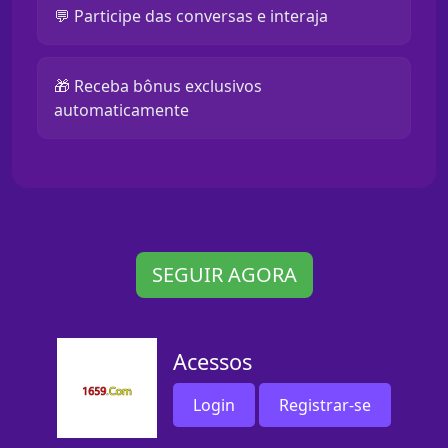
💬 Participe das conversas e interaja
🎁 Receba bônus exclusivos
automaticamente
SEGUIR AGORA
Acessos
Login
Registrar-se