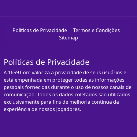
Políticas de Privacidade
Termos e Condições
Sitemap
Políticas de Privacidade
A 1659.Com valoriza a privacidade de seus usuários e
está empenhada em proteger todas as informações
pessoais fornecidas durante o uso de nossos canais de
comunicação. Todos os dados coletados são utilizados
exclusivamente para fins de melhoria contínua da
experiência de nossos jogadores.