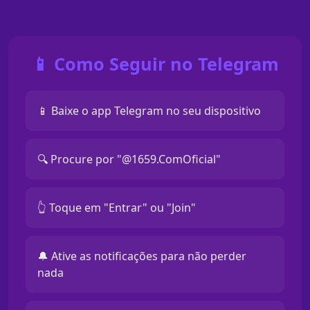
📱 Como Seguir no Telegram
📱 Baixe o app Telegram no seu dispositivo
🔍 Procure por "@1659.ComOficial"
👆 Toque em "Entrar" ou "Join"
🔔 Ative as notificações para não perder
nada