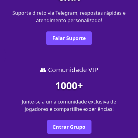
Suporte direto via Telegram, respostas rápidas e
atendimento personalizado!
Falar Suporte
👥 Comunidade VIP
1000+
Junte-se a uma comunidade exclusiva de
jogadores e compartilhe experiências!
Entrar Grupo