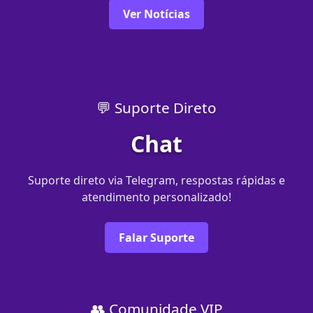
Ver Notícias
💬 Suporte Direto
Chat
Suporte direto via Telegram, respostas rápidas e
atendimento personalizado!
Falar Suporte
👥 Comunidade VIP