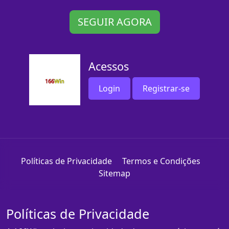
SEGUIR AGORA
Acessos
Login
Registrar-se
Políticas de Privacidade
Termos e Condições
Sitemap
Políticas de Privacidade