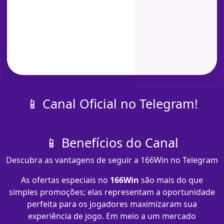
📱 Canal Oficial no Telegram!
📱 Benefícios do Canal
Descubra as vantagens de seguir a 166Win no Telegram
As ofertas especiais no
166Win
são mais do que
simples promoções; elas representam a oportunidade
perfeita para os jogadores maximizaram sua
experiência de jogo. Em meio a um mercado