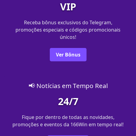
VIP
Receba bônus exclusivos do Telegram,
promoções especiais e códigos promocionais
únicos!
Ver Bônus
📢 Notícias em Tempo Real
24/7
Fique por dentro de todas as novidades,
promoções e eventos da 166Win em tempo real!