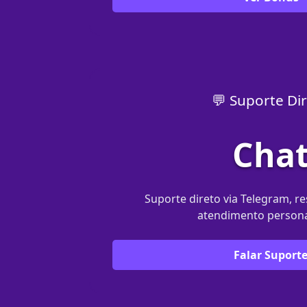
💬 Suporte Di
Cha
Suporte direto via Telegram, r
atendimento persona
Falar Suport