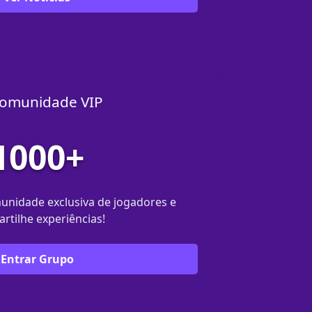
Comunidade VIP
1000+
unidade exclusiva de jogadores e
rtilhe experiências!
Entrar Grupo