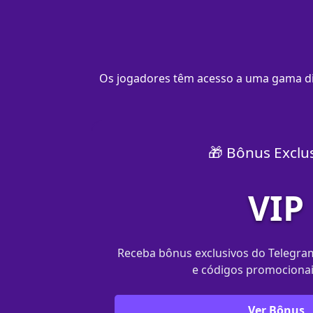
Os jogadores têm acesso a uma gama dive
🎁 Bônus Exclu
VIP
Receba bônus exclusivos do Telegra
e códigos promocionai
Ver Bônus