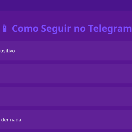
📱 Como Seguir no Telegram
ositivo
erder nada