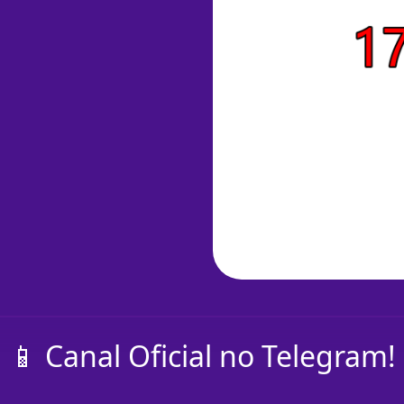
📱 Canal Oficial no Telegram!