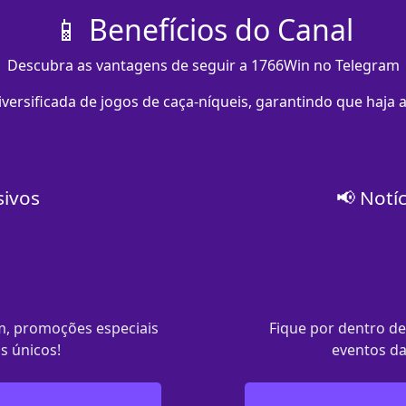
📱 Benefícios do Canal
Descubra as vantagens de seguir a 1766Win no Telegram
rsificada de jogos de caça-níqueis, garantindo que haja a
sivos
📢 Notí
m, promoções especiais
Fique por dentro d
s únicos!
eventos da