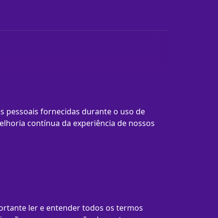
s pessoais fornecidas durante o uso de
elhoria contínua da experiência de nossos
rtante ler e entender todos os termos