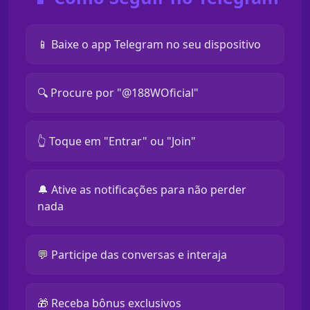
📱 Baixe o app Telegram no seu dispositivo
🔍 Procure por "@188WOficial"
👆 Toque em "Entrar" ou "Join"
🔔 Ative as notificações para não perder
nada
💬 Participe das conversas e interaja
🎁 Receba bônus exclusivos