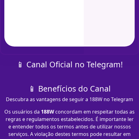
📱 Canal Oficial no Telegram!
📱 Benefícios do Canal
Descubra as vantagens de seguir a 188W no Telegram
Os usuários da
188W
concordam em respeitar todas as
regras e regulamentos estabelecidos. É importante ler
e entender todos os termos antes de utilizar nossos
serviços. A violação destes termos pode resultar em