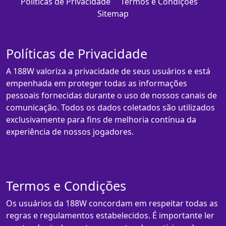
Políticas de Privacidade
Termos e Condições
Sitemap
Políticas de Privacidade
A 188W valoriza a privacidade de seus usuários e está
empenhada em proteger todas as informações
pessoais fornecidas durante o uso de nossos canais de
comunicação. Todos os dados coletados são utilizados
exclusivamente para fins de melhoria contínua da
experiência de nossos jogadores.
Termos e Condições
Os usuários da 188W concordam em respeitar todas as
regras e regulamentos estabelecidos. É importante ler