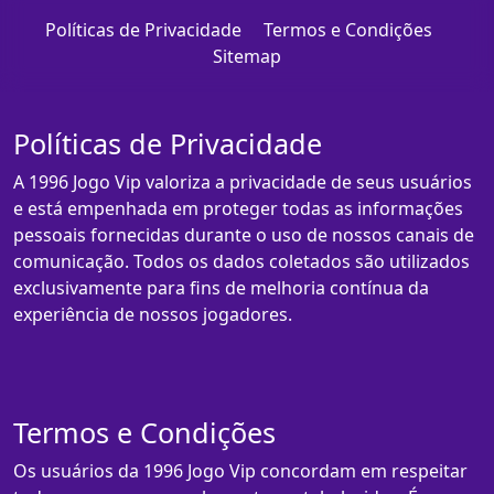
Políticas de Privacidade
Termos e Condições
Sitemap
Políticas de Privacidade
A 1996 Jogo Vip valoriza a privacidade de seus usuários
e está empenhada em proteger todas as informações
pessoais fornecidas durante o uso de nossos canais de
comunicação. Todos os dados coletados são utilizados
exclusivamente para fins de melhoria contínua da
experiência de nossos jogadores.
Termos e Condições
Os usuários da 1996 Jogo Vip concordam em respeitar