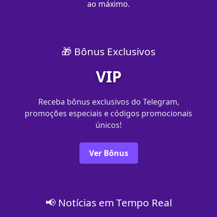
ao máximo.
🎁 Bônus Exclusivos
VIP
Receba bônus exclusivos do Telegram,
promoções especiais e códigos promocionais
únicos!
Ver Bônus
📢 Notícias em Tempo Real