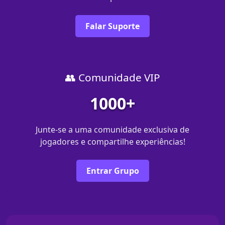
Falar Suporte
👥 Comunidade VIP
1000+
Junte-se a uma comunidade exclusiva de
jogadores e compartilhe experiências!
Entrar Grupo