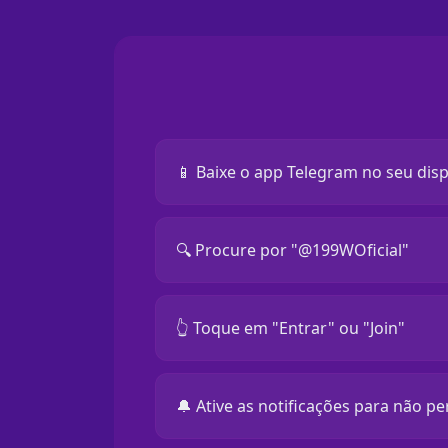
📱 Baixe o app Telegram no seu disp
🔍 Procure por "@199WOficial"
👆 Toque em "Entrar" ou "Join"
🔔 Ative as notificações para não p