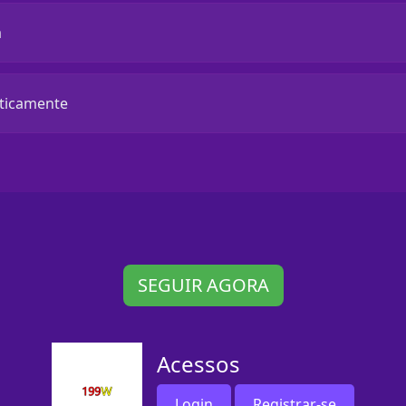
a
aticamente
SEGUIR AGORA
Acessos
Login
Registrar-se