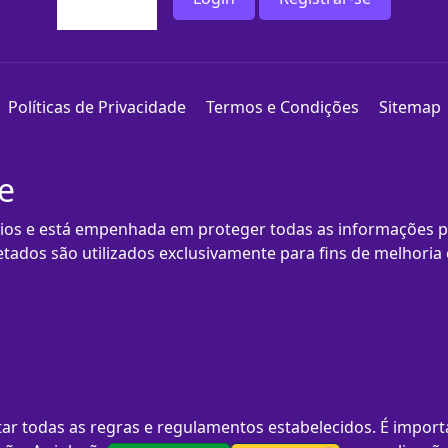
Políticas de Privacidade
Termos e Condições
Sitemap
de
ários e está empenhada em proteger todas as informações p
tados são utilizados exclusivamente para fins de melhoria
r todas as regras e regulamentos estabelecidos. É importa