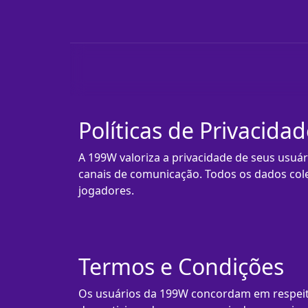
Políticas de Privacida
A 199W valoriza a privacidade de seus usu
canais de comunicação. Todos os dados cole
jogadores.
Termos e Condições
Os usuários da 199W concordam em respeita