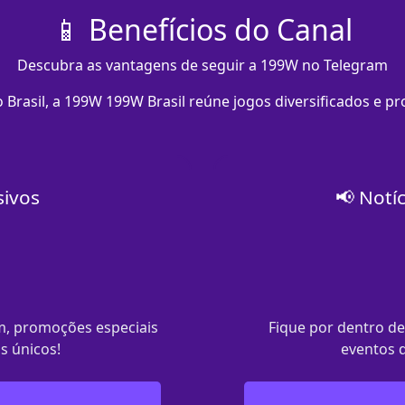
📱 Benefícios do Canal
Descubra as vantagens de seguir a 199W no Telegram
 Brasil, a 199W 199W Brasil reúne jogos diversificados e 
sivos
📢 Notí
m, promoções especiais
Fique por dentro d
s únicos!
eventos 