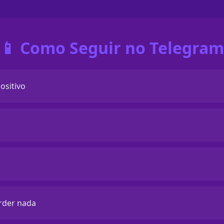
📱 Como Seguir no Telegram
ositivo
erder nada