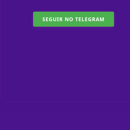
SEGUIR NO TELEGRAM