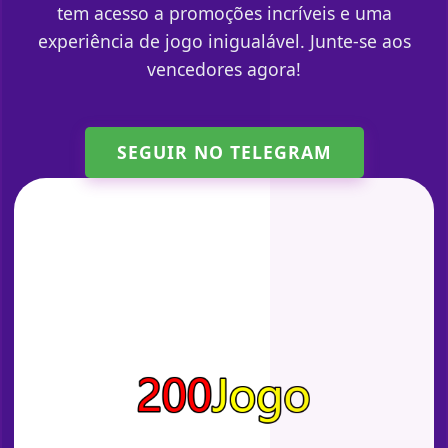
tem acesso a promoções incríveis e uma
experiência de jogo inigualável. Junte-se aos
vencedores agora!
SEGUIR NO TELEGRAM