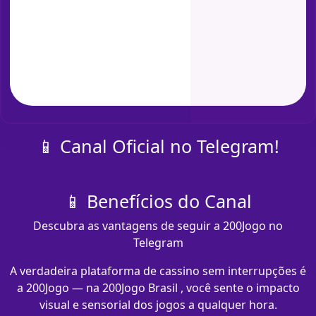
📱 Canal Oficial no Telegram!
📱 Benefícios do Canal
Descubra as vantagens de seguir a 200Jogo no
Telegram
A verdadeira plataforma de cassino sem interrupções é
a 200Jogo — na 200Jogo Brasil , você sente o impacto
visual e sensorial dos jogos a qualquer hora.