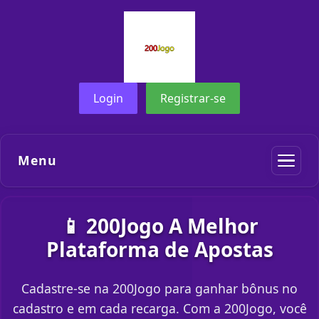
Login
Registrar-se
Menu
📱 200Jogo A Melhor
Plataforma de Apostas
Cadastre-se na 200Jogo para ganhar bônus no
cadastro e em cada recarga. Com a 200Jogo, você