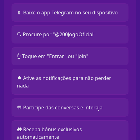
📱 Baixe o app Telegram no seu dispositivo
🔍 Procure por "@200JogoOficial"
👆 Toque em "Entrar" ou "Join"
🔔 Ative as notificações para não perder
nada
💬 Participe das conversas e interaja
🎁 Receba bônus exclusivos
automaticamente