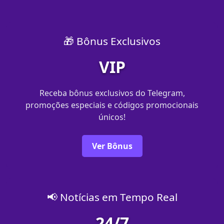
🎁 Bônus Exclusivos
VIP
Receba bônus exclusivos do Telegram,
promoções especiais e códigos promocionais
únicos!
Ver Bônus
📢 Notícias em Tempo Real
24/7