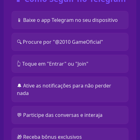
📱 Baixe o app Telegram no seu dispositivo
🔍 Procure por "@2010 GameOficial"
👆 Toque em "Entrar" ou "Join"
🔔 Ative as notificações para não perder
nada
💬 Participe das conversas e interaja
🎁 Receba bônus exclusivos