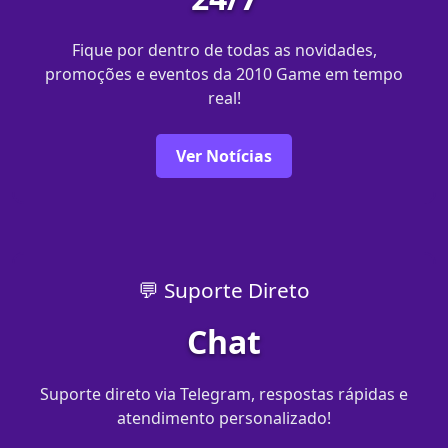
Fique por dentro de todas as novidades,
promoções e eventos da 2010 Game em tempo
real!
Ver Notícias
💬 Suporte Direto
Chat
Suporte direto via Telegram, respostas rápidas e
atendimento personalizado!