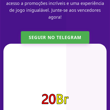
acesso a promoções incríveis e uma experiência
de jogo inigualável. Junte-se aos vencedores
agora!
SEGUIR NO TELEGRAM