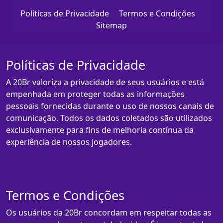
Políticas de Privacidade
Termos e Condições
Sitemap
Políticas de Privacidade
A 20Br valoriza a privacidade de seus usuários e está
empenhada em proteger todas as informações
pessoais fornecidas durante o uso de nossos canais de
comunicação. Todos os dados coletados são utilizados
exclusivamente para fins de melhoria contínua da
experiência de nossos jogadores.
Termos e Condições
Os usuários da 20Br concordam em respeitar todas as