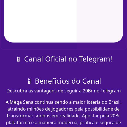
📱 Canal Oficial no Telegram!
📱 Benefícios do Canal
Descubra as vantagens de seguir a 20Br no Telegram
A Mega Sena continua sendo a maior loteria do Brasil,
atraindo milhões de jogadores pela possibilidade de
transformar sonhos em realidade. Apostar pela 20Br
plataforma é a maneira moderna, prática e segura de