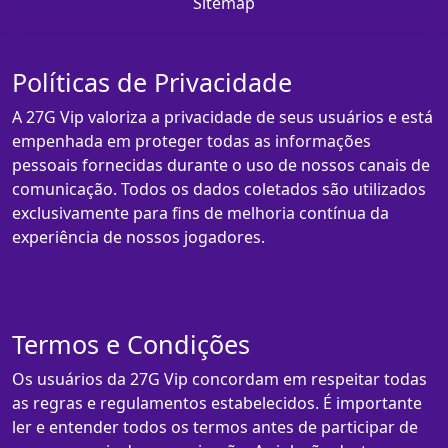
Sitemap
Políticas de Privacidade
A 27G Vip valoriza a privacidade de seus usuários e está
empenhada em proteger todas as informações
pessoais fornecidas durante o uso de nossos canais de
comunicação. Todos os dados coletados são utilizados
exclusivamente para fins de melhoria contínua da
experiência de nossos jogadores.
Termos e Condições
Os usuários da 27G Vip concordam em respeitar todas
as regras e regulamentos estabelecidos. É importante
ler e entender todos os termos antes de participar de