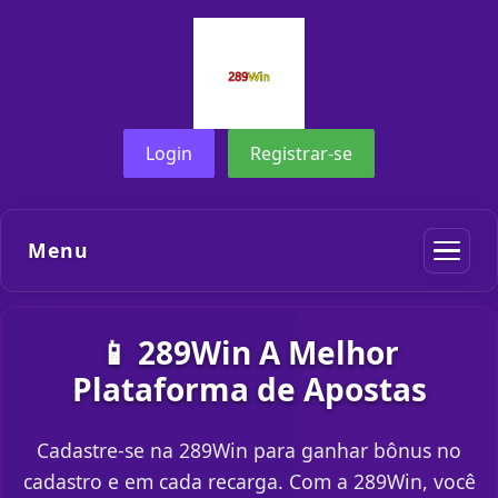
Login
Registrar-se
Menu
📱 289Win A Melhor
Plataforma de Apostas
Cadastre-se na 289Win para ganhar bônus no
cadastro e em cada recarga. Com a 289Win, você