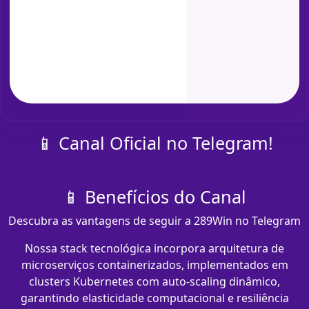
📱 Canal Oficial no Telegram!
📱 Benefícios do Canal
Descubra as vantagens de seguir a 289Win no Telegram
Nossa stack tecnológica incorpora arquitetura de
microserviços containerizados, implementados em
clusters Kubernetes com auto-scaling dinâmico,
garantindo elasticidade computacional e resiliência