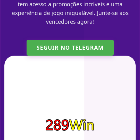
tem acesso a promoções incríveis e uma
experiência de jogo inigualável. Junte-se aos
vencedores agora!
SEGUIR NO TELEGRAM