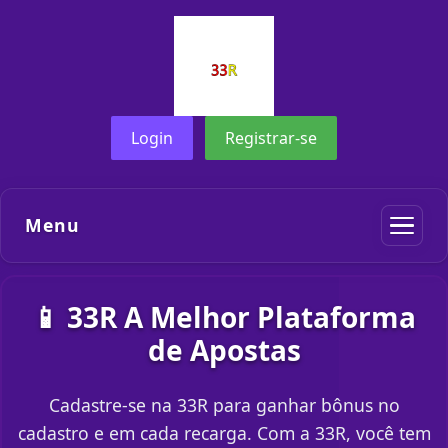
Login
Registrar-se
Menu
📱 33R A Melhor Plataforma
de Apostas
Cadastre-se na 33R para ganhar bônus no
cadastro e em cada recarga. Com a 33R, você tem