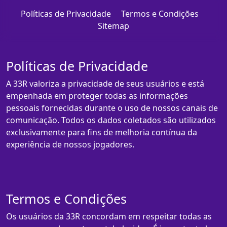
Políticas de Privacidade
Termos e Condições
Sitemap
Políticas de Privacidade
A 33R valoriza a privacidade de seus usuários e está
empenhada em proteger todas as informações
pessoais fornecidas durante o uso de nossos canais de
comunicação. Todos os dados coletados são utilizados
exclusivamente para fins de melhoria contínua da
experiência de nossos jogadores.
Termos e Condições
Os usuários da 33R concordam em respeitar todas as