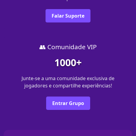
Falar Suporte
👥 Comunidade VIP
1000+
Junte-se a uma comunidade exclusiva de
jogadores e compartilhe experiências!
Entrar Grupo