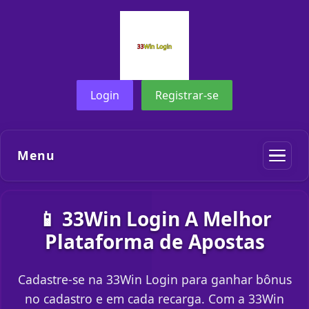
Login
Registrar-se
Menu
📱 33Win Login A Melhor
Plataforma de Apostas
Cadastre-se na 33Win Login para ganhar bônus
no cadastro e em cada recarga. Com a 33Win