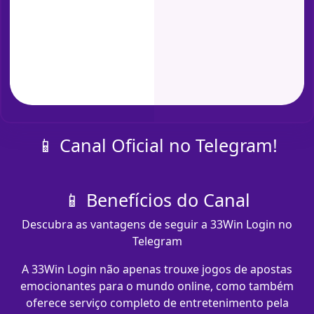
📱 Canal Oficial no Telegram!
📱 Benefícios do Canal
Descubra as vantagens de seguir a 33Win Login no
Telegram
A 33Win Login não apenas trouxe jogos de apostas
emocionantes para o mundo online, como também
oferece serviço completo de entretenimento pela