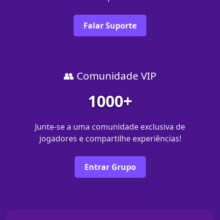
Falar Suporte
👥 Comunidade VIP
1000+
Junte-se a uma comunidade exclusiva de
jogadores e compartilhe experiências!
Entrar Grupo