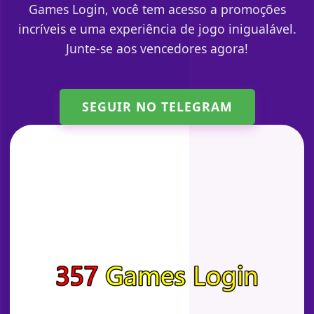
Games Login, você tem acesso a promoções
incríveis e uma experiência de jogo inigualável.
Junte-se aos vencedores agora!
SEGUIR NO TELEGRAM