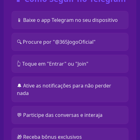
📱 Baixe o app Telegram no seu dispositivo
🔍 Procure por "@365JogoOficial"
👆 Toque em "Entrar" ou "Join"
🔔 Ative as notificações para não perder
nada
💬 Participe das conversas e interaja
🎁 Receba bônus exclusivos