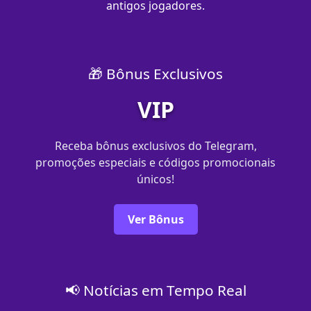
antigos jogadores.
🎁 Bônus Exclusivos
VIP
Receba bônus exclusivos do Telegram,
promoções especiais e códigos promocionais
únicos!
Ver Bônus
📢 Notícias em Tempo Real