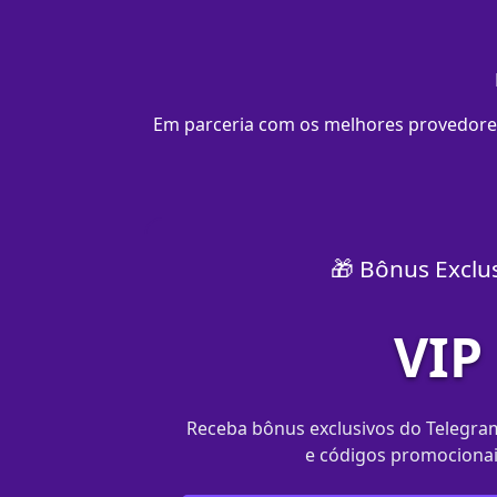
Em parceria com os melhores provedores
🎁 Bônus Exclu
VIP
Receba bônus exclusivos do Telegra
e códigos promocionai