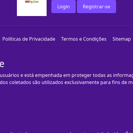
Login
Registrar-se
Políticas de Privacidade
Termos e Condições
Sitemap
de
s usuários e está empenhada em proteger todas as informaç
os coletados são utilizados exclusivamente para fins de m