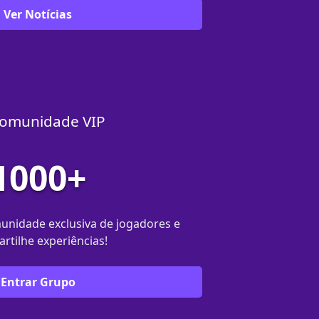
Ver Notícias
Comunidade VIP
1000+
unidade exclusiva de jogadores e
rtilhe experiências!
Entrar Grupo