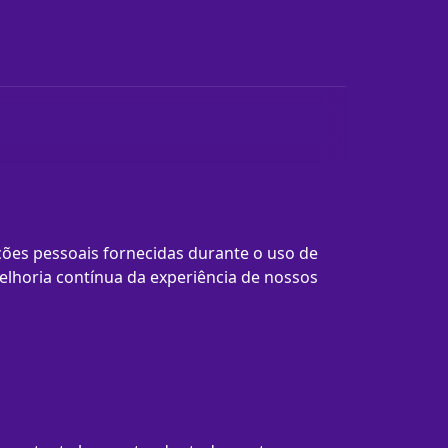
ões pessoais fornecidas durante o uso de
elhoria contínua da experiência de nossos