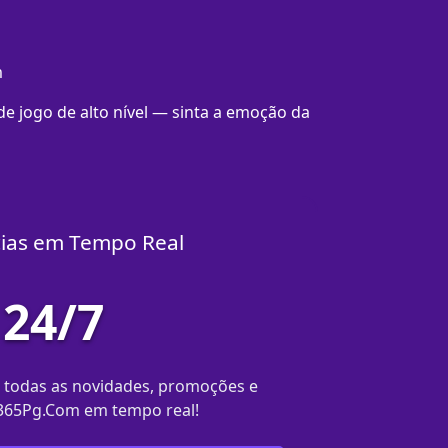
m
 jogo de alto nível — sinta a emoção da
cias em Tempo Real
24/7
e todas as novidades, promoções e
365Pg.Com em tempo real!