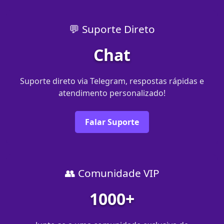
💬 Suporte Direto
Chat
Suporte direto via Telegram, respostas rápidas e
atendimento personalizado!
Falar Suporte
👥 Comunidade VIP
1000+