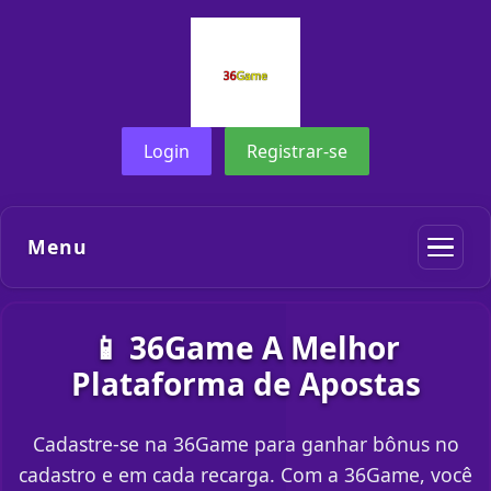
Login
Registrar-se
Menu
📱 36Game A Melhor
Plataforma de Apostas
Cadastre-se na 36Game para ganhar bônus no
cadastro e em cada recarga. Com a 36Game, você