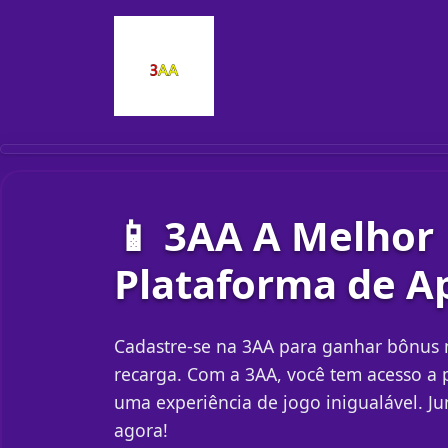
📱 3AA A Melhor
Plataforma de A
Cadastre-se na 3AA para ganhar bônus 
recarga. Com a 3AA, você tem acesso a 
uma experiência de jogo inigualável. J
agora!