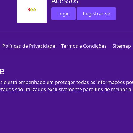
Acessos
Login
Registrar-se
Políticas de Privacidade
Termos e Condições
Sitemap
de
ios e está empenhada em proteger todas as informações pe
tados são utilizados exclusivamente para fins de melhoria