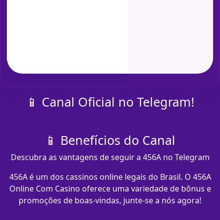
📱 Canal Oficial no Telegram!
📱 Benefícios do Canal
Descubra as vantagens de seguir a 456A no Telegram
456A é um dos cassinos online legais do Brasil. O 456A
Online Com Casino oferece uma variedade de bônus e
promoções de boas-vindas, junte-se a nós agora!