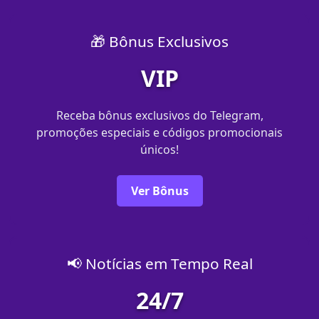
🎁 Bônus Exclusivos
VIP
Receba bônus exclusivos do Telegram,
promoções especiais e códigos promocionais
únicos!
Ver Bônus
📢 Notícias em Tempo Real
24/7