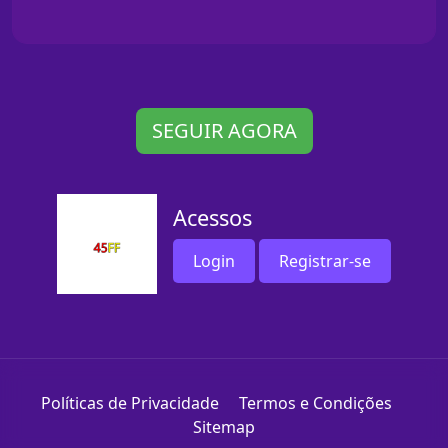
SEGUIR AGORA
Acessos
Login
Registrar-se
Políticas de Privacidade
Termos e Condições
Sitemap