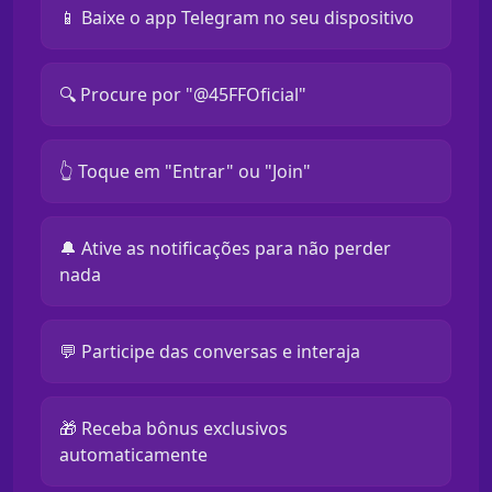
📱 Baixe o app Telegram no seu dispositivo
🔍 Procure por "@45FFOficial"
👆 Toque em "Entrar" ou "Join"
🔔 Ative as notificações para não perder
nada
💬 Participe das conversas e interaja
🎁 Receba bônus exclusivos
automaticamente