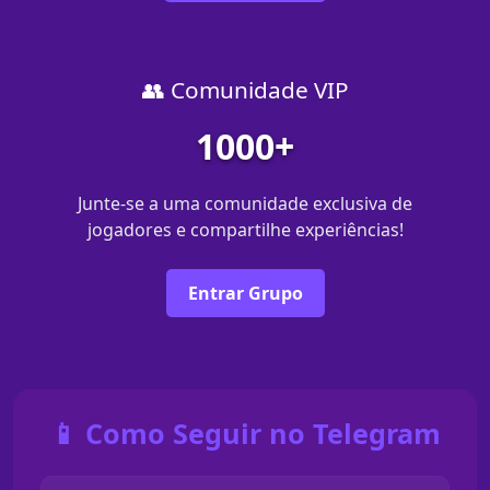
👥 Comunidade VIP
1000+
Junte-se a uma comunidade exclusiva de
jogadores e compartilhe experiências!
Entrar Grupo
📱 Como Seguir no Telegram