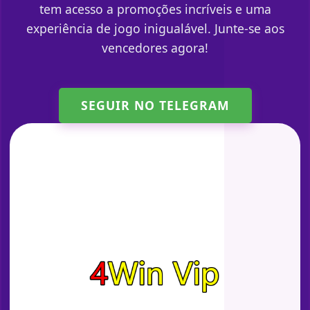
tem acesso a promoções incríveis e uma
experiência de jogo inigualável. Junte-se aos
vencedores agora!
SEGUIR NO TELEGRAM