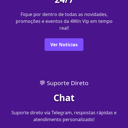
Fique por dentro de todas as novidades,
promoções e eventos da 4Win Vip em tempo
real!
Ver Notícias
💬 Suporte Direto
Chat
Suporte direto via Telegram, respostas rápidas e
atendimento personalizado!