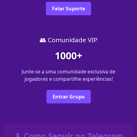
Falar Suporte
👥 Comunidade VIP
1000+
Junte-se a uma comunidade exclusiva de
jogadores e compartilhe experiências!
Entrar Grupo
📱 Como Seguir no Telegram