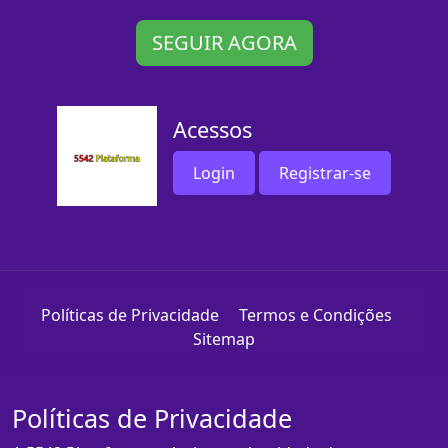
SEGUIR AGORA
Acessos
Login
Registrar-se
Políticas de Privacidade
Termos e Condições
Sitemap
Políticas de Privacidade