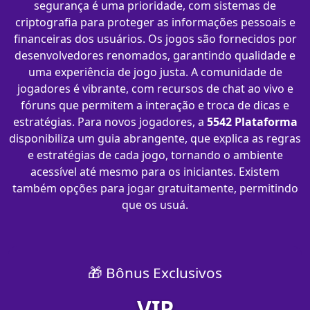
segurança é uma prioridade, com sistemas de
criptografia para proteger as informações pessoais e
financeiras dos usuários. Os jogos são fornecidos por
desenvolvedores renomados, garantindo qualidade e
uma experiência de jogo justa. A comunidade de
jogadores é vibrante, com recursos de chat ao vivo e
fóruns que permitem a interação e troca de dicas e
estratégias. Para novos jogadores, a
5542 Plataforma
disponibiliza um guia abrangente, que explica as regras
e estratégias de cada jogo, tornando o ambiente
acessível até mesmo para os iniciantes. Existem
também opções para jogar gratuitamente, permitindo
que os usuá.
🎁 Bônus Exclusivos
VIP