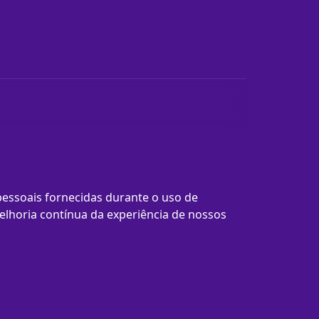
pessoais fornecidas durante o uso de
elhoria contínua da experiência de nossos