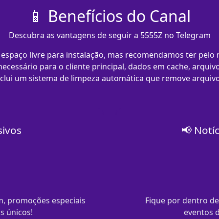
📱 Benefícios do Canal
Descubra as vantagens de seguir a 5555Z no Telegram
 espaço livre para instalação, mas recomendamos ter pelo 
essário para o cliente principal, dados em cache, arquivo
inclui um sistema de limpeza automática que remove arquiv
sivos
📢 Notí
m, promoções especiais
Fique por dentro d
s únicos!
eventos 