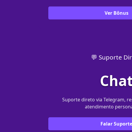
Ver Bônus
💬 Suporte Di
Cha
Suporte direto via Telegram, r
atendimento persona
Falar Suport