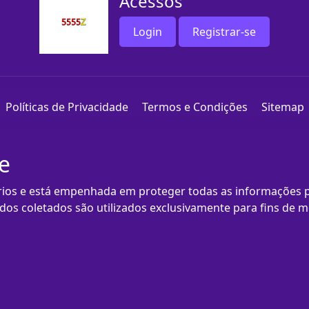
Acessos
Login
Registrar-se
Políticas de Privacidade
Termos e Condições
Sitemap
de
ários e está empenhada em proteger todas as informações 
os coletados são utilizados exclusivamente para fins de m