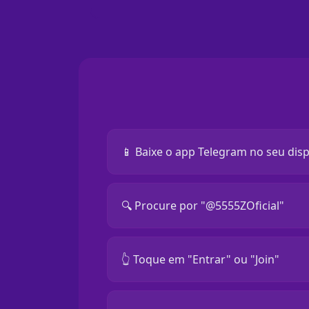
📱 Baixe o app Telegram no seu disp
🔍 Procure por "@5555ZOficial"
👆 Toque em "Entrar" ou "Join"