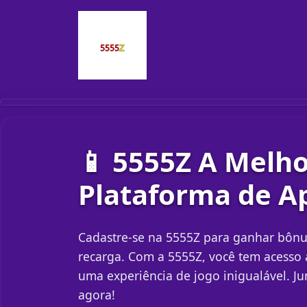
📱 5555Z A Melh
Plataforma de A
Cadastre-se na 5555Z para ganhar bônu
recarga. Com a 5555Z, você tem acesso 
uma experiência de jogo inigualável. J
agora!