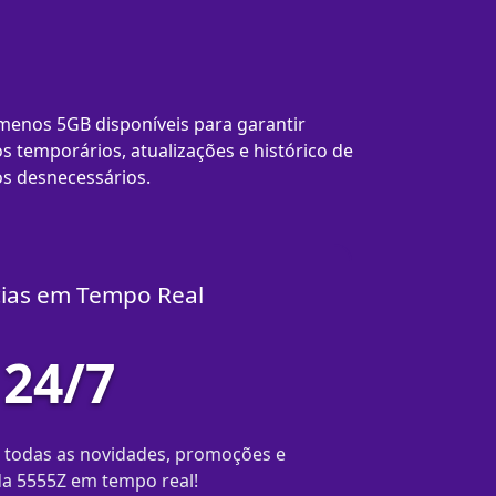
menos 5GB disponíveis para garantir
s temporários, atualizações e histórico de
os desnecessários.
cias em Tempo Real
24/7
e todas as novidades, promoções e
da 5555Z em tempo real!