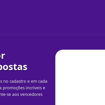
or
postas
s no cadastro e em cada
a promoções incríveis e
unte-se aos vencedores