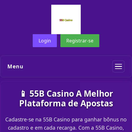
Login
Registrar-se
Menu
📱 55B Casino A Melhor
Plataforma de Apostas
Cadastre-se na 55B Casino para ganhar bônus no
cadastro e em cada recarga. Com a 55B Casino,