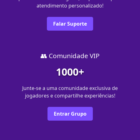
atendimento personalizado!
Falar Suporte
👥 Comunidade VIP
1000+
Junte-se a uma comunidade exclusiva de
jogadores e compartilhe experiências!
Entrar Grupo