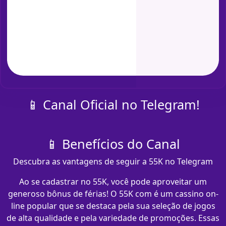
📱 Canal Oficial no Telegram!
📱 Benefícios do Canal
Descubra as vantagens de seguir a 55K no Telegram
Ao se cadastrar no 55K, você pode aproveitar um
generoso bônus de férias! O 55K com​ é um cassino on-
line popular que se destaca pela sua seleção de jogos
de alta qualidade e pela variedade de promoções. Essas