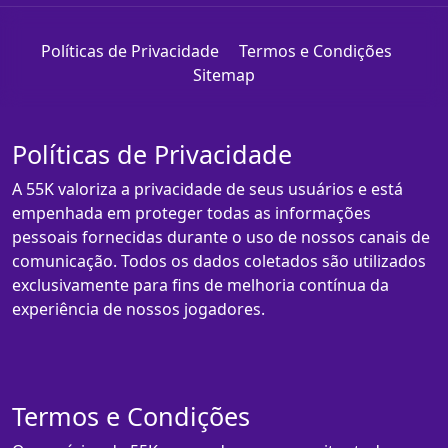
Políticas de Privacidade
Termos e Condições
Sitemap
Políticas de Privacidade
A 55K valoriza a privacidade de seus usuários e está
empenhada em proteger todas as informações
pessoais fornecidas durante o uso de nossos canais de
comunicação. Todos os dados coletados são utilizados
exclusivamente para fins de melhoria contínua da
experiência de nossos jogadores.
Termos e Condições