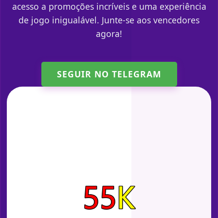
acesso a promoções incríveis e uma experiência
de jogo inigualável. Junte-se aos vencedores
agora!
SEGUIR NO TELEGRAM