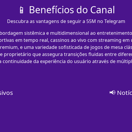
📱 Benefícios do Canal
Descubra as vantagens de seguir a 55M no Telegram
abordagem sistêmica e multidimensional ao entretenimento
ortivas em tempo real, cassinos ao vivo com streaming em u
remium, e uma variedade sofisticada de jogos de mesa clás
 proprietário que assegura transições fluidas entre difer
 continuidade da experiência do usuário através de múltipl
sivos
📢 Notí