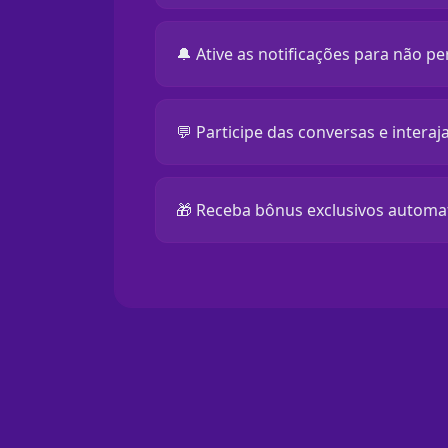
🔔 Ative as notificações para não p
💬 Participe das conversas e interaj
🎁 Receba bônus exclusivos autom