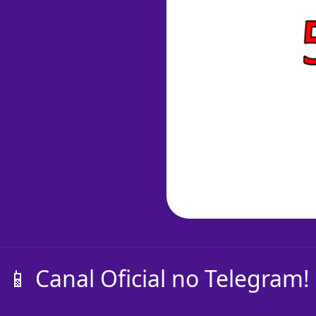
📱 Canal Oficial no Telegram!