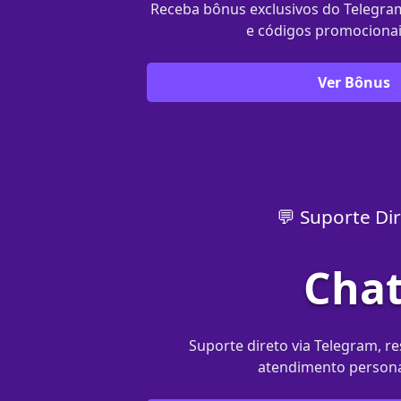
Receba bônus exclusivos do Telegra
e códigos promocionai
Ver Bônus
💬 Suporte Di
Cha
Suporte direto via Telegram, r
atendimento persona