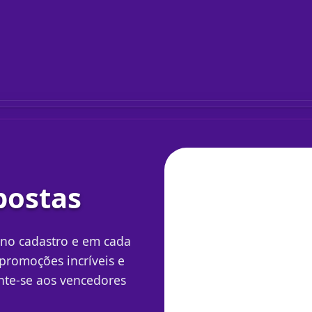
postas
no cadastro e em cada
promoções incríveis e
unte-se aos vencedores