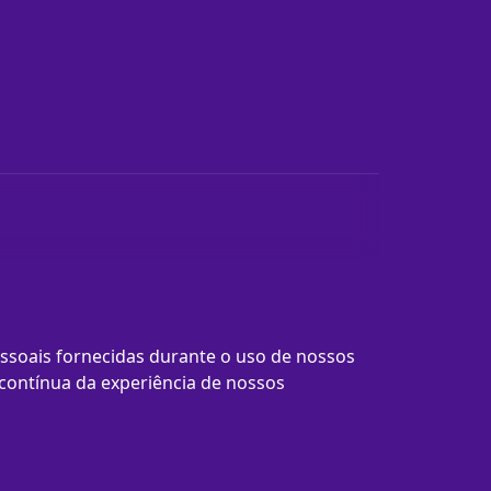
ssoais fornecidas durante o uso de nossos
 contínua da experiência de nossos