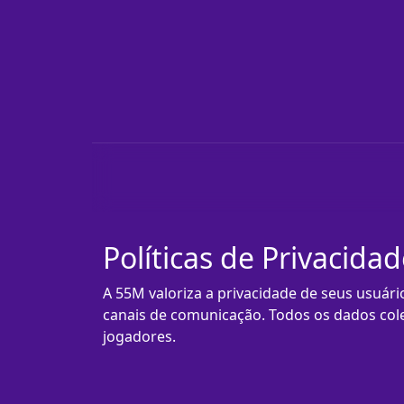
Políticas de Privacida
A 55M valoriza a privacidade de seus usuá
canais de comunicação. Todos os dados cole
jogadores.