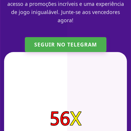
acesso a promoções incríveis e uma experiência
de jogo inigualável. Junte-se aos vencedores
agora!
SEGUIR NO TELEGRAM