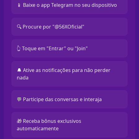
📱 Baixe o app Telegram no seu dispositivo
🔍 Procure por "@56XOficial"
👆 Toque em "Entrar" ou "Join"
🔔 Ative as notificações para não perder
nada
💬 Participe das conversas e interaja
🎁 Receba bônus exclusivos
automaticamente