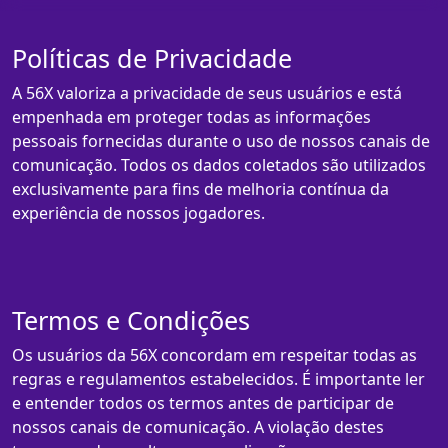
Políticas de Privacidade
A 56X valoriza a privacidade de seus usuários e está
empenhada em proteger todas as informações
pessoais fornecidas durante o uso de nossos canais de
comunicação. Todos os dados coletados são utilizados
exclusivamente para fins de melhoria contínua da
experiência de nossos jogadores.
Termos e Condições
Os usuários da 56X concordam em respeitar todas as
regras e regulamentos estabelecidos. É importante ler
e entender todos os termos antes de participar de
nossos canais de comunicação. A violação destes