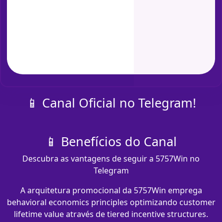
📱 Canal Oficial no Telegram!
📱 Benefícios do Canal
Descubra as vantagens de seguir a 5757Win no
Telegram
A arquitetura promocional da 5757Win emprega
behavioral economics principles optimizando customer
lifetime value através de tiered incentive structures.