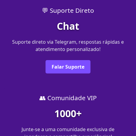
💬 Suporte Direto
Chat
Suporte direto via Telegram, respostas rápidas e
atendimento personalizado!
Falar Suporte
👥 Comunidade VIP
1000+
Junte-se a uma comunidade exclusiva de