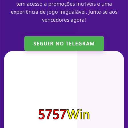
tem acesso a promoções incríveis e uma
experiência de jogo inigualável. Junte-se aos
vencedores agora!
SEGUIR NO TELEGRAM