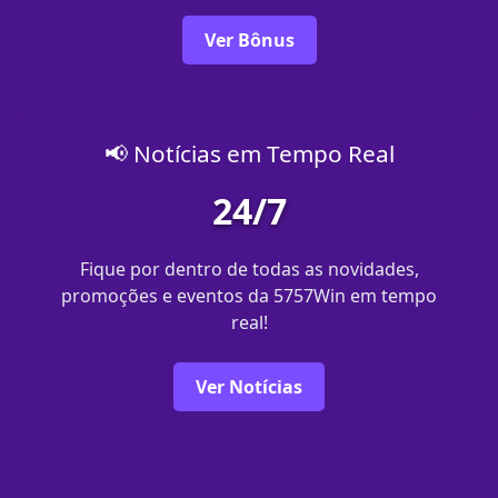
Ver Bônus
📢 Notícias em Tempo Real
24/7
Fique por dentro de todas as novidades,
promoções e eventos da 5757Win em tempo
real!
Ver Notícias