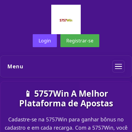
Login
Registrar-se
Menu
📱 5757Win A Melhor
Plataforma de Apostas
Cadastre-se na 5757Win para ganhar bônus no
cadastro e em cada recarga. Com a 5757Win, você