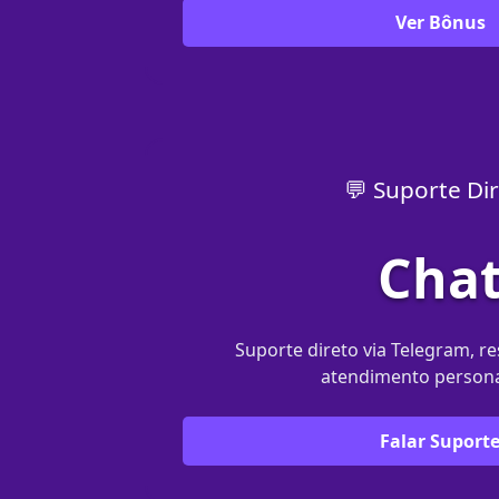
Ver Bônus
💬 Suporte Di
Cha
Suporte direto via Telegram, r
atendimento persona
Falar Suport