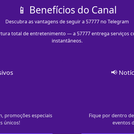
📱 Benefícios do Canal
Descubra as vantagens de seguir a 57777 no Telegram
rtura total de entretenimento — a 57777 entrega serviços
instantâneos.
sivos
📢 Notí
m, promoções especiais
Fique por dentro d
s únicos!
eventos 