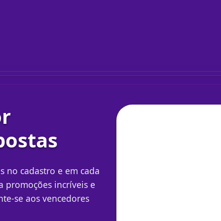
or
postas
s no cadastro e em cada
a promoções incríveis e
unte-se aos vencedores