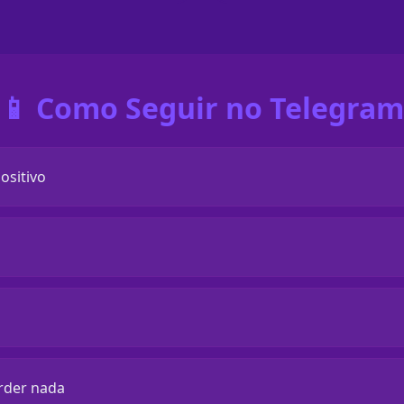
📱 Como Seguir no Telegram
ositivo
erder nada