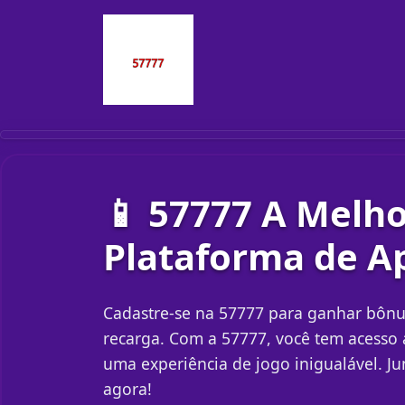
📱 57777 A Melh
Plataforma de A
Cadastre-se na 57777 para ganhar bônu
recarga. Com a 57777, você tem acesso 
uma experiência de jogo inigualável. J
agora!