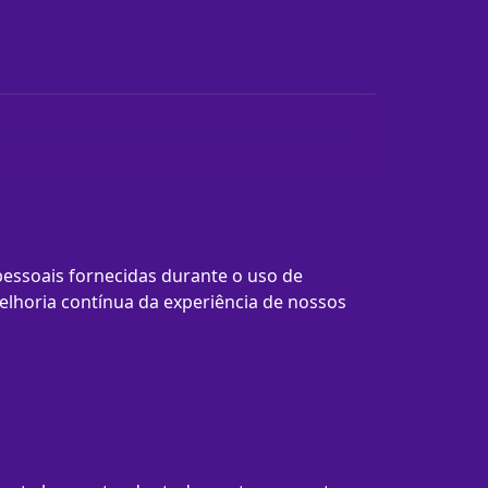
pessoais fornecidas durante o uso de
elhoria contínua da experiência de nossos