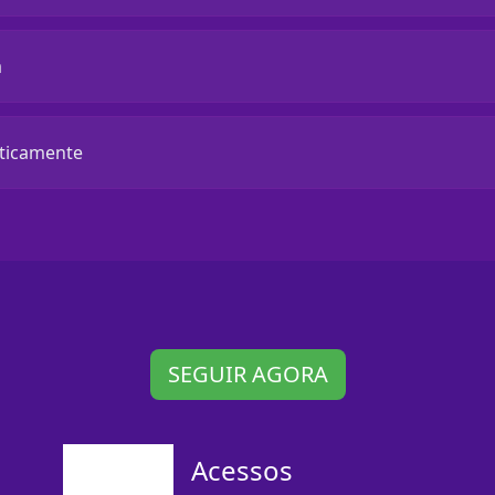
a
aticamente
SEGUIR AGORA
Acessos