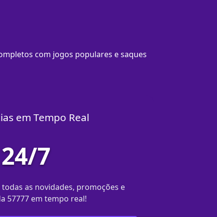
 completos com jogos populares e saques
cias em Tempo Real
24/7
e todas as novidades, promoções e
da 57777 em tempo real!