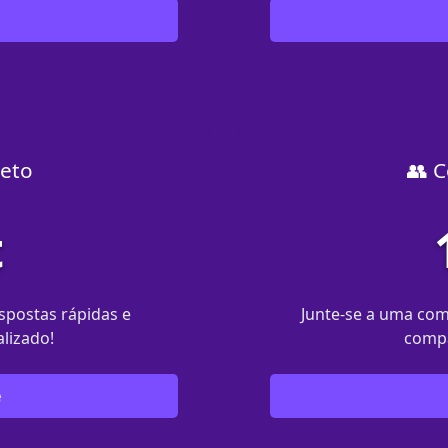
reto
👥 
t
espostas rápidas e
Junte-se a uma com
lizado!
compa
e