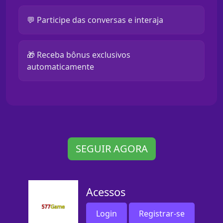
💬 Participe das conversas e interaja
🎁 Receba bônus exclusivos
automaticamente
SEGUIR AGORA
Acessos
Login
Registrar-se