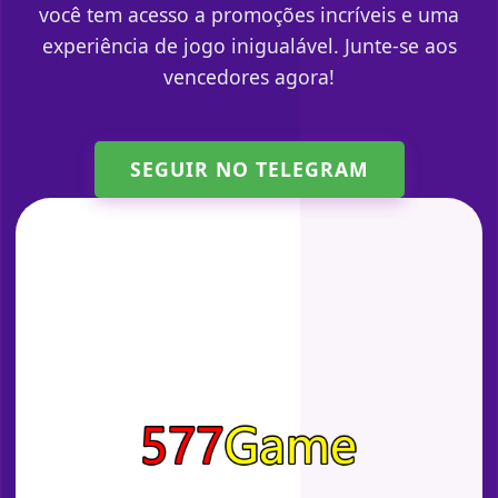
você tem acesso a promoções incríveis e uma
experiência de jogo inigualável. Junte-se aos
vencedores agora!
SEGUIR NO TELEGRAM