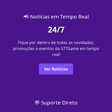
📢 Notícias em Tempo Real
24/7
Fique por dentro de todas as novidades,
promoções e eventos da 577Game em tempo
real!
Ver Notícias
💬 Suporte Direto