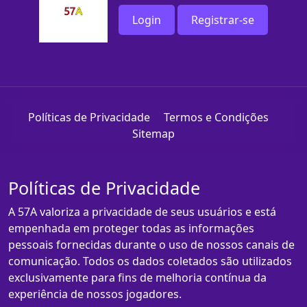
Login
Registrar-se
Políticas de Privacidade
Termos e Condições
Sitemap
Políticas de Privacidade
A 57A valoriza a privacidade de seus usuários e está
empenhada em proteger todas as informações
pessoais fornecidas durante o uso de nossos canais de
comunicação. Todos os dados coletados são utilizados
exclusivamente para fins de melhoria contínua da
experiência de nossos jogadores.