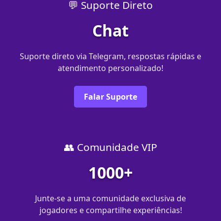
💬 Suporte Direto
Chat
Suporte direto via Telegram, respostas rápidas e
atendimento personalizado!
Falar Suporte
👥 Comunidade VIP
1000+
Junte-se a uma comunidade exclusiva de
jogadores e compartilhe experiências!