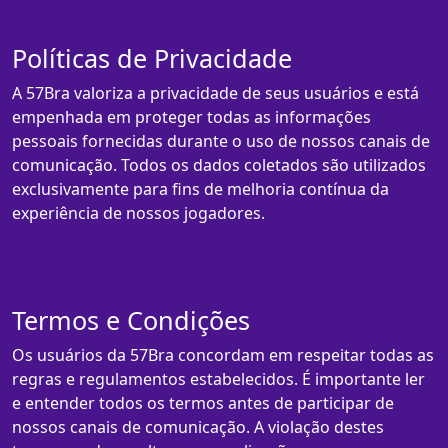
Políticas de Privacidade
A 57Bra valoriza a privacidade de seus usuários e está
empenhada em proteger todas as informações
pessoais fornecidas durante o uso de nossos canais de
comunicação. Todos os dados coletados são utilizados
exclusivamente para fins de melhoria contínua da
experiência de nossos jogadores.
Termos e Condições
Os usuários da 57Bra concordam em respeitar todas as
regras e regulamentos estabelecidos. É importante ler
e entender todos os termos antes de participar de
nossos canais de comunicação. A violação destes