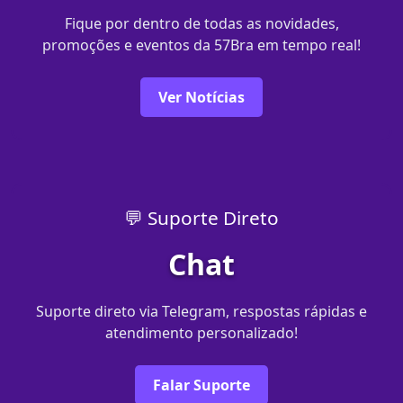
Fique por dentro de todas as novidades,
promoções e eventos da 57Bra em tempo real!
Ver Notícias
💬 Suporte Direto
Chat
Suporte direto via Telegram, respostas rápidas e
atendimento personalizado!
Falar Suporte