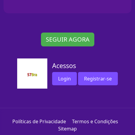
SEGUIR AGORA
Acessos
Login
Registrar-se
Políticas de Privacidade
Termos e Condições
Sitemap