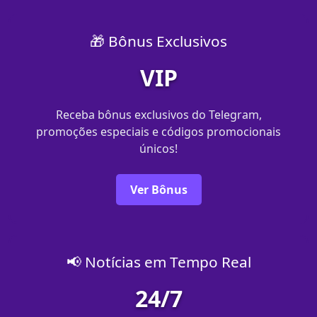
🎁 Bônus Exclusivos
VIP
Receba bônus exclusivos do Telegram,
promoções especiais e códigos promocionais
únicos!
Ver Bônus
📢 Notícias em Tempo Real
24/7