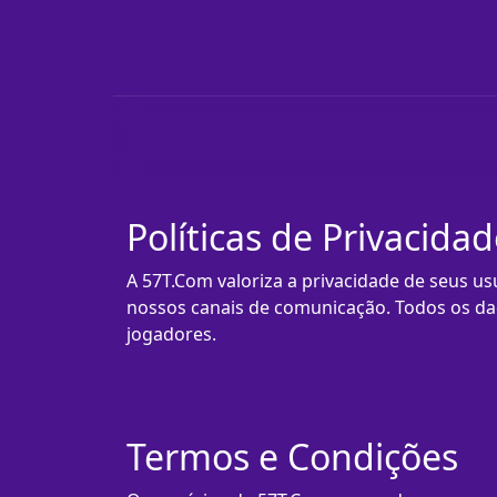
Políticas de Privacida
A 57T.Com valoriza a privacidade de seus u
nossos canais de comunicação. Todos os dad
jogadores.
Termos e Condições