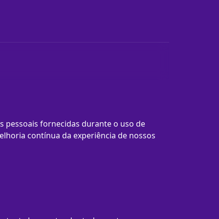
s pessoais fornecidas durante o uso de
elhoria contínua da experiência de nossos