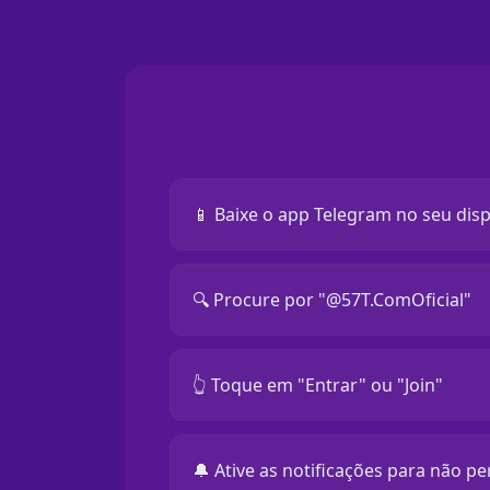
📱 Baixe o app Telegram no seu disp
🔍 Procure por "@57T.ComOficial"
👆 Toque em "Entrar" ou "Join"
🔔 Ative as notificações para não p