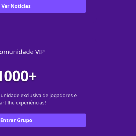
Ver Notícias
Comunidade VIP
1000+
unidade exclusiva de jogadores e
rtilhe experiências!
Entrar Grupo