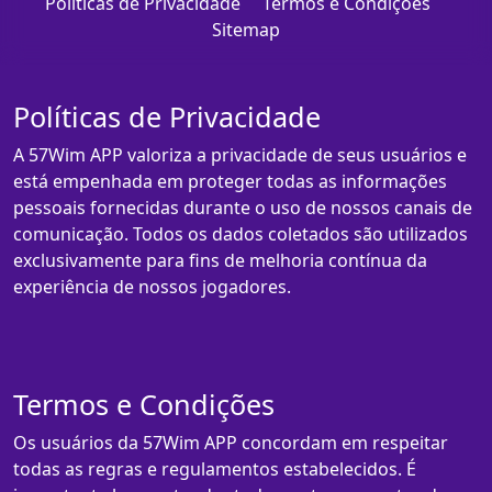
Políticas de Privacidade
Termos e Condições
Sitemap
Políticas de Privacidade
A 57Wim APP valoriza a privacidade de seus usuários e
está empenhada em proteger todas as informações
pessoais fornecidas durante o uso de nossos canais de
comunicação. Todos os dados coletados são utilizados
exclusivamente para fins de melhoria contínua da
experiência de nossos jogadores.
Termos e Condições
Os usuários da 57Wim APP concordam em respeitar
todas as regras e regulamentos estabelecidos. É