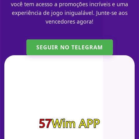
você tem acesso a promoções incríveis e uma
experiência de jogo inigualável. Junte-se aos
vencedores agora!
SEGUIR NO TELEGRAM