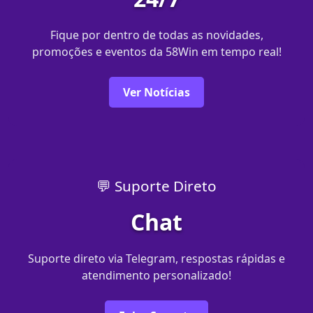
Fique por dentro de todas as novidades,
promoções e eventos da 58Win em tempo real!
Ver Notícias
💬 Suporte Direto
Chat
Suporte direto via Telegram, respostas rápidas e
atendimento personalizado!