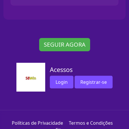
SEGUIR AGORA
Acessos
Login
Registrar-se
Políticas de Privacidade
Termos e Condições