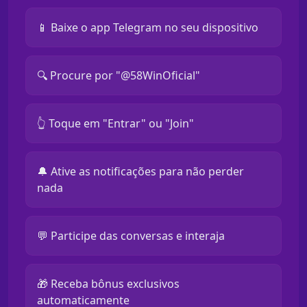
📱 Baixe o app Telegram no seu dispositivo
🔍 Procure por "@58WinOficial"
👆 Toque em "Entrar" ou "Join"
🔔 Ative as notificações para não perder
nada
💬 Participe das conversas e interaja
🎁 Receba bônus exclusivos
automaticamente