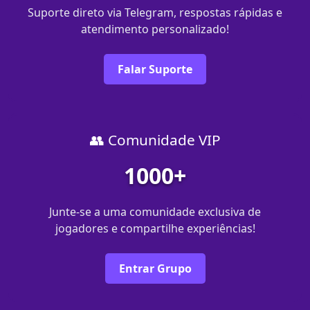
Suporte direto via Telegram, respostas rápidas e
atendimento personalizado!
Falar Suporte
👥 Comunidade VIP
1000+
Junte-se a uma comunidade exclusiva de
jogadores e compartilhe experiências!
Entrar Grupo