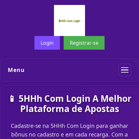
Login
Registrar-se
Menu
📱 5HHh Com Login A Melhor
Plataforma de Apostas
Cadastre-se na 5HHh Com Login para ganhar
bônus no cadastro e em cada recarga. Com a