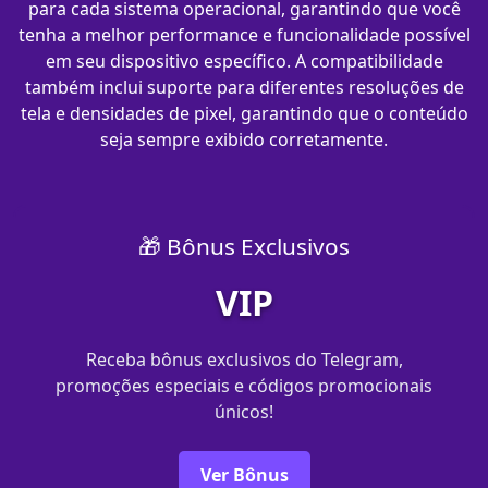
para cada sistema operacional, garantindo que você
tenha a melhor performance e funcionalidade possível
em seu dispositivo específico. A compatibilidade
também inclui suporte para diferentes resoluções de
tela e densidades de pixel, garantindo que o conteúdo
seja sempre exibido corretamente.
🎁 Bônus Exclusivos
VIP
Receba bônus exclusivos do Telegram,
promoções especiais e códigos promocionais
únicos!
Ver Bônus