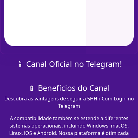
📱 Canal Oficial no Telegram!
📱 Benefícios do Canal
Descubra as vantagens de seguir a 5HHh Com Login no
Telegram
A compatibilidade também se estende a diferentes
sistemas operacionais, incluindo Windows, macOS,
Linux, iOS e Android. Nossa plataforma é otimizada