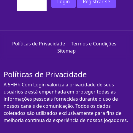
Login
Registrar-se
Políticas de Privacidade
Termos e Condições
Sitemap
Políticas de Privacidade
A 5HHh Com Login valoriza a privacidade de seus
usuários e está empenhada em proteger todas as
informações pessoais fornecidas durante o uso de
nossos canais de comunicação. Todos os dados
coletados são utilizados exclusivamente para fins de
melhoria contínua da experiência de nossos jogadores.