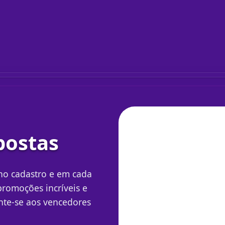
postas
no cadastro e em cada
promoções incríveis e
unte-se aos vencedores