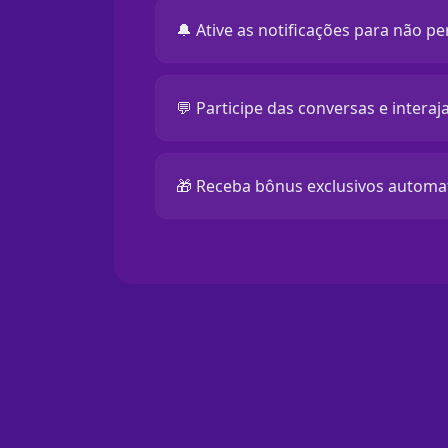
🔔 Ative as notificações para não p
💬 Participe das conversas e interaj
🎁 Receba bônus exclusivos autom