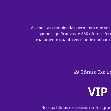
As apostas combinadas permitem que você
ganho significativas. A 65K oferece f
exatamente quanto você pode ganhar c
🎁 Bônus Exclu
VIP
Receba bônus exclusivos do Telegra