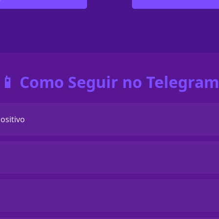
📱 Como Seguir no Telegram
ositivo