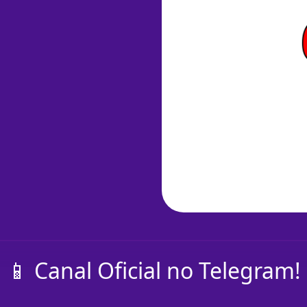
📱 Canal Oficial no Telegram!