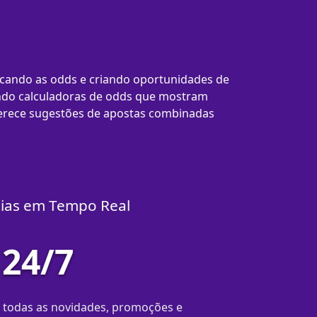
cando as odds e criando oportunidades de
uindo calculadoras de odds que mostram
erece sugestões de apostas combinadas
cias em Tempo Real
24/7
e todas as novidades, promoções e