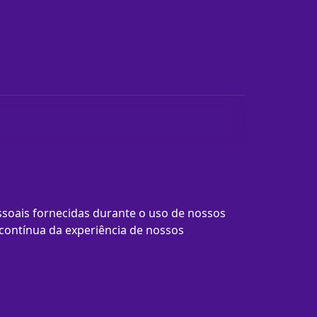
ssoais fornecidas durante o uso de nossos
 contínua da experiência de nossos