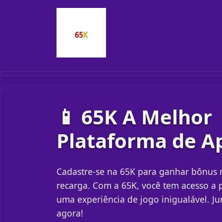
📱 65K A Melhor
Plataforma de A
Cadastre-se na 65K para ganhar bônus 
recarga. Com a 65K, você tem acesso a 
uma experiência de jogo inigualável. J
agora!