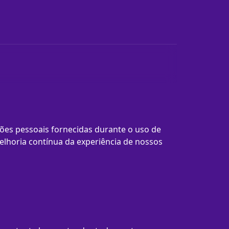
ões pessoais fornecidas durante o uso de
elhoria contínua da experiência de nossos