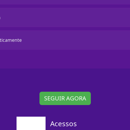
a
aticamente
SEGUIR AGORA
Acessos