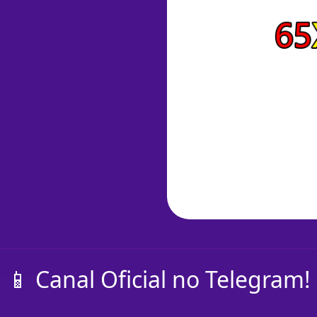
📱 Canal Oficial no Telegram!