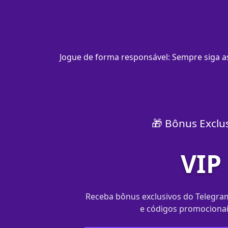
Jogue de forma responsável: Sempre siga as
🎁 Bônus Exclu
VIP
Receba bônus exclusivos do Telegra
e códigos promocionai