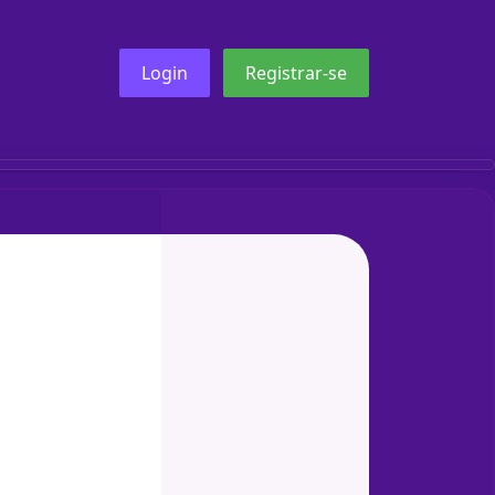
Login
Registrar-se