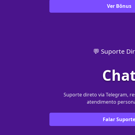
Ver Bônus
💬 Suporte Di
Cha
Suporte direto via Telegram, r
atendimento persona
Falar Suport