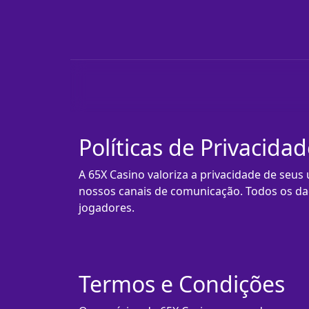
Políticas de Privacida
A 65X Casino valoriza a privacidade de seu
nossos canais de comunicação. Todos os dad
jogadores.
Termos e Condições