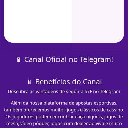
📱 Canal Oficial no Telegram!
📱 Benefícios do Canal
Descubra as vantagens de seguir a 67F no Telegram
Além da nossa plataforma de apostas esportivas,
também oferecemos muitos jogos clássicos de cassino.
Os jogadores podem encontrar caça-níqueis, jogos de
mesa, vídeo pôquer, jogos com dealer ao vivo e muito