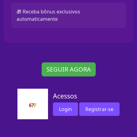
🎁 Receba bônus exclusivos
automaticamente
SEGUIR AGORA
Acessos
Login
Registrar-se