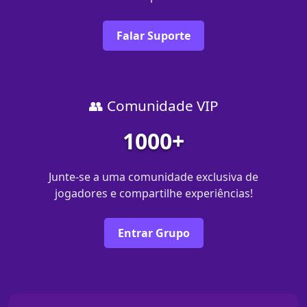
Falar Suporte
👥 Comunidade VIP
1000+
Junte-se a uma comunidade exclusiva de
jogadores e compartilhe experiências!
Entrar Grupo