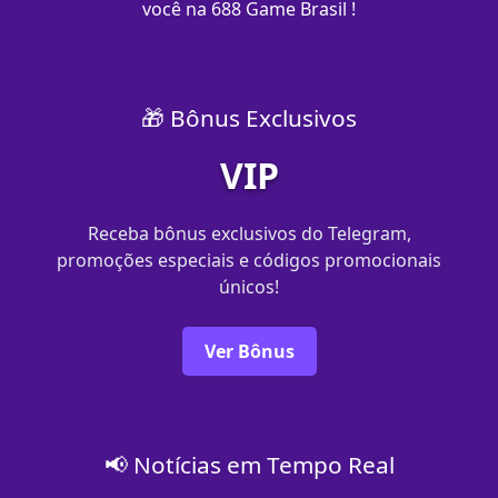
você na 688 Game Brasil !
🎁 Bônus Exclusivos
VIP
Receba bônus exclusivos do Telegram,
promoções especiais e códigos promocionais
únicos!
Ver Bônus
📢 Notícias em Tempo Real