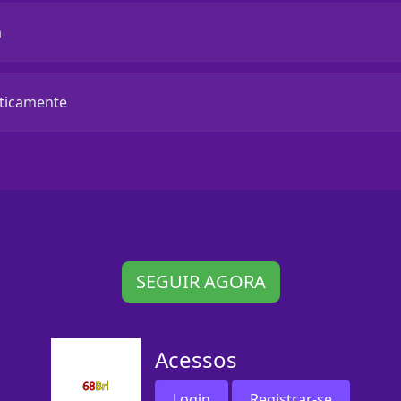
a
aticamente
SEGUIR AGORA
Acessos
Login
Registrar-se