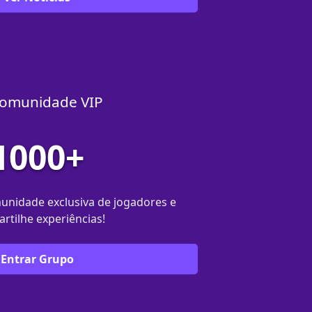
Comunidade VIP
1000+
unidade exclusiva de jogadores e
rtilhe experiências!
Entrar Grupo