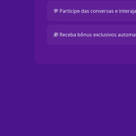
💬 Participe das conversas e interaj
🎁 Receba bônus exclusivos autom