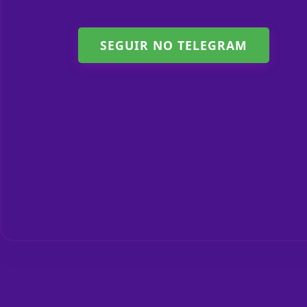
SEGUIR NO TELEGRAM