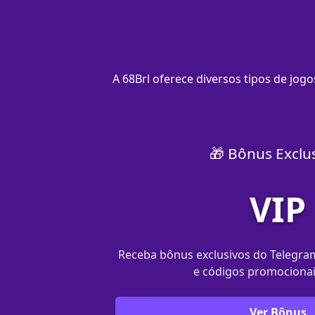
A 68Brl oferece diversos tipos de jog
🎁 Bônus Exclu
VIP
Receba bônus exclusivos do Telegra
e códigos promocionai
Ver Bônus