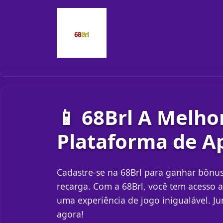
📱 68Brl A Melho
Plataforma de A
Cadastre-se na 68Brl para ganhar bônu
recarga. Com a 68Brl, você tem acesso a
uma experiência de jogo inigualável. J
agora!