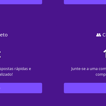
reto
👥 
t
espostas rápidas e
Junte-se a uma com
lizado!
compa
e