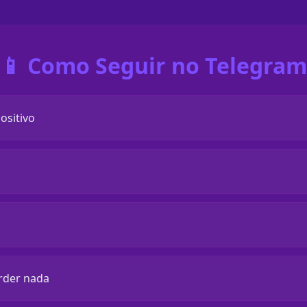
📱 Como Seguir no Telegram
ositivo
erder nada