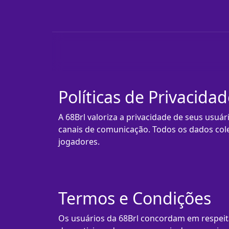
Políticas de Privacida
A 68Brl valoriza a privacidade de seus usu
canais de comunicação. Todos os dados cole
jogadores.
Termos e Condições
Os usuários da 68Brl concordam em respeita