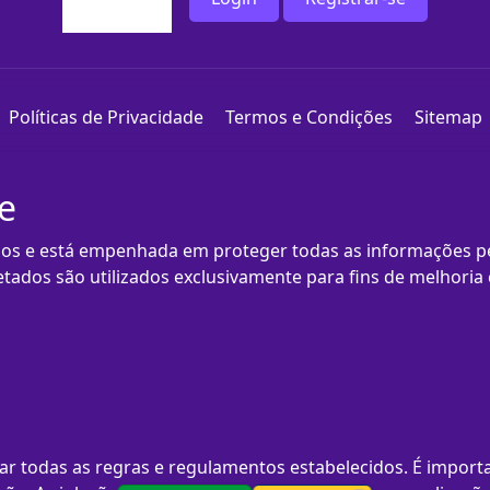
Políticas de Privacidade
Termos e Condições
Sitemap
de
ários e está empenhada em proteger todas as informações p
tados são utilizados exclusivamente para fins de melhoria
r todas as regras e regulamentos estabelecidos. É importa