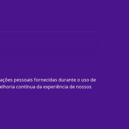
ações pessoais fornecidas durante o uso de
elhoria contínua da experiência de nossos