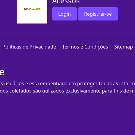
Acessos
Login
Registrar-se
Políticas de Privacidade
Termos e Condições
Sitemap
de
eus usuários e está empenhada em proteger todas as inform
os coletados são utilizados exclusivamente para fins de m