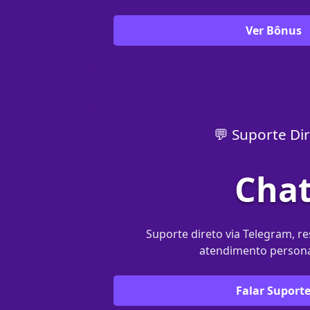
Ver Bônus
💬 Suporte Di
Cha
Suporte direto via Telegram, r
atendimento persona
Falar Suport