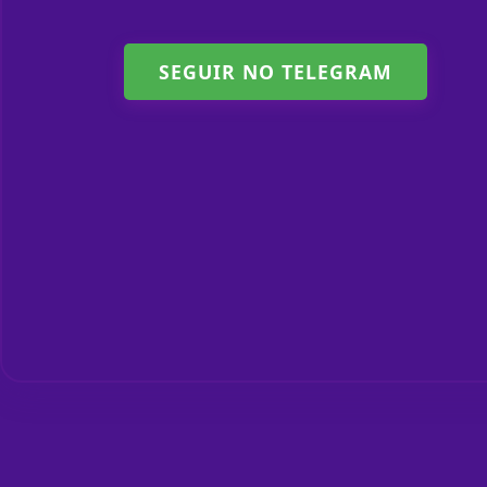
SEGUIR NO TELEGRAM