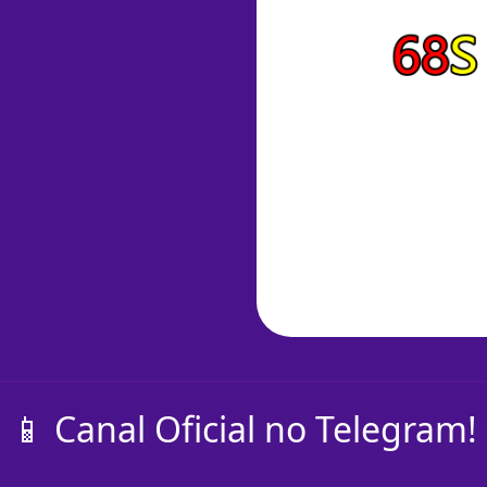
📱 Canal Oficial no Telegram!