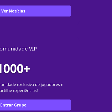
Ver Notícias
Comunidade VIP
1000+
unidade exclusiva de jogadores e
rtilhe experiências!
Entrar Grupo