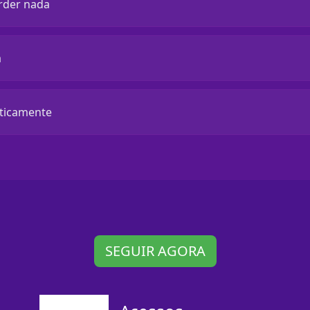
erder nada
a
aticamente
SEGUIR AGORA