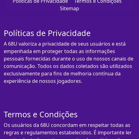
Políticas de Privacidade
Termos e Condições
Sitemap
Políticas de Privacidade
A 68U valoriza a privacidade de seus usuários e está
empenhada em proteger todas as informações
pessoais fornecidas durante o uso de nossos canais de
comunicação. Todos os dados coletados são utilizados
exclusivamente para fins de melhoria contínua da
experiência de nossos jogadores.
Termos e Condições
Os usuários da 68U concordam em respeitar todas as
regras e regulamentos estabelecidos. É importante ler