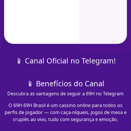
📱 Canal Oficial no Telegram!
📱 Benefícios do Canal
Descubra as vantagens de seguir a 69H no Telegram
O 69H 69H Brasil é um cassino online para todos os
perfis de jogador — com caça-níqueis, jogos de mesa e
crupiês ao vivo, tudo com segurança e emoção.