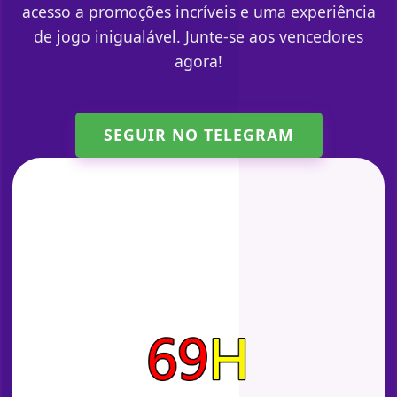
acesso a promoções incríveis e uma experiência
de jogo inigualável. Junte-se aos vencedores
agora!
SEGUIR NO TELEGRAM