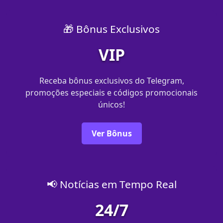
🎁 Bônus Exclusivos
VIP
Receba bônus exclusivos do Telegram,
promoções especiais e códigos promocionais
únicos!
Ver Bônus
📢 Notícias em Tempo Real
24/7