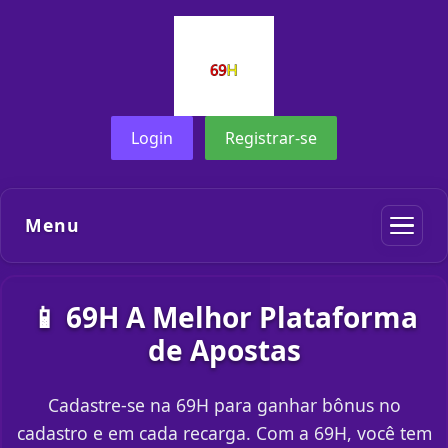
Login
Registrar-se
Menu
📱 69H A Melhor Plataforma
de Apostas
Cadastre-se na 69H para ganhar bônus no
cadastro e em cada recarga. Com a 69H, você tem