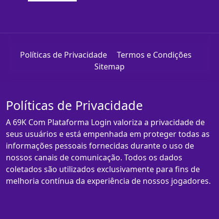
Políticas de Privacidade
Termos e Condições
Sitemap
Políticas de Privacidade
A 69K Com Plataforma Login valoriza a privacidade de
seus usuários e está empenhada em proteger todas as
informações pessoais fornecidas durante o uso de
nossos canais de comunicação. Todos os dados
coletados são utilizados exclusivamente para fins de
melhoria contínua da experiência de nossos jogadores.