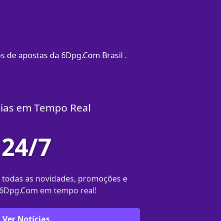
os de apostas da 6Dpg.Com Brasil .
cias em Tempo Real
24/7
e todas as novidades, promoções e
 6Dpg.Com em tempo real!
Ver Notícias