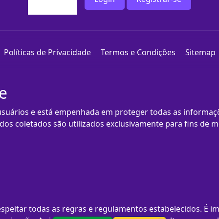
Políticas de Privacidade
Termos e Condições
Sitemap
de
 usuários e está empenhada em proteger todas as informaç
os coletados são utilizados exclusivamente para fins de m
eitar todas as regras e regulamentos estabelecidos. É im