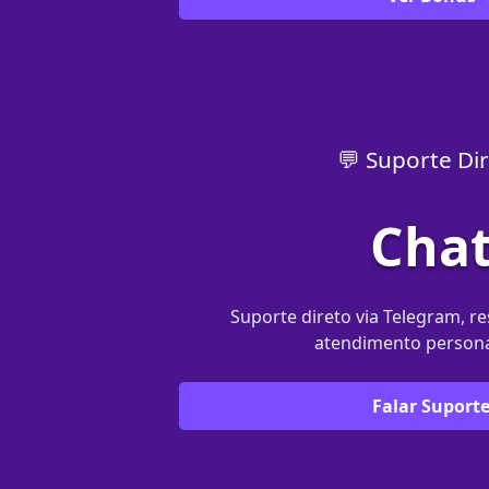
💬 Suporte Di
Cha
Suporte direto via Telegram, r
atendimento persona
Falar Suport