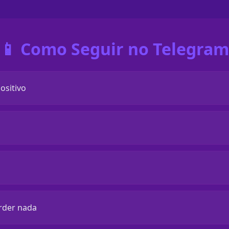
📱 Como Seguir no Telegram
ositivo
erder nada