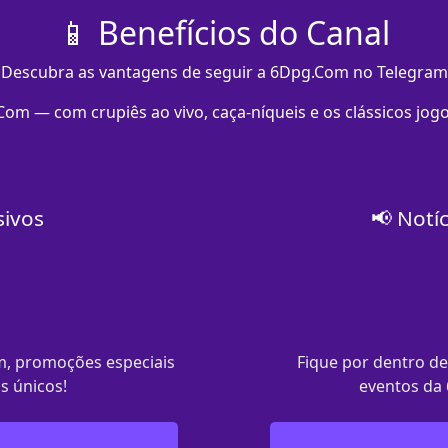
📱 Benefícios do Canal
Descubra as vantagens de seguir a 6Dpg.Com no Telegram
.Com — com crupiês ao vivo, caça-níqueis e os clássicos jog
sivos
📢 Notí
m, promoções especiais
Fique por dentro d
s únicos!
eventos da