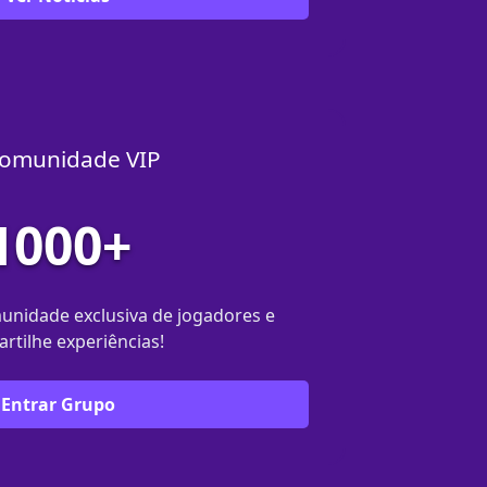
Comunidade VIP
1000+
unidade exclusiva de jogadores e
rtilhe experiências!
Entrar Grupo