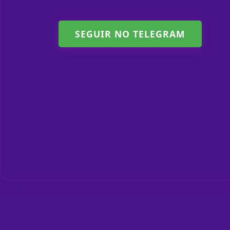
SEGUIR NO TELEGRAM