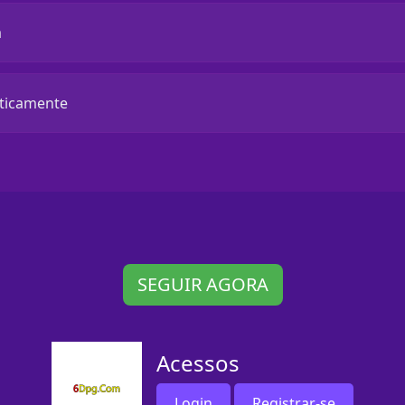
a
aticamente
SEGUIR AGORA
Acessos
Login
Registrar-se