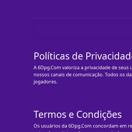
Políticas de Privacida
A 6Dpg.Com valoriza a privacidade de seus
nossos canais de comunicação. Todos os dad
jogadores.
Termos e Condições
Os usuários da 6Dpg.Com concordam em resp